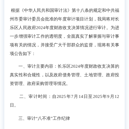
根据《中华人民共和国审计法》第十
八
条的规定和
中共福
州市委审计委员会批准的
年度审计项目计划
，我局将
对
长
乐区
人民政府202
4
年度财政收支决算情况
进行审计。
为进
一步增强审计工作的透明度，全面真实了解掌握与审计事
项有关的情况，并接受广大干部群众的监督，现将有关事
项公告如下：
一、
审计主要
内容：
长乐区
202
4
年度财政收支决算的
真实性和合规性
，以及
政府债务管理、
土地管理、
政府投
资管理、政府采购管理等情况。
二、审计时间：自202
5
年
7
月
14
日至202
5
年
9
月
12
日。
三、审计“八不准”工作纪律