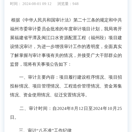
时间： 2024-08-01 09:12
浏览量：948
根据《中华人民共和国审计法》第
二十
三
条的规定
和
中共
福州市委审计委员会批准的
年度审计项目计划
，我局将开
展
福建省平潭及闽江口水资源配置工程（福州段）项目建
设情况审计
，为进一步增强审计工作的透明度，全面真实
了解掌握与审计事项有关的情况，并接受广大干部群众的
监督，现将有关事项公告如下：
一、审计主要内容：
项目履行建设程序
情况
、
项目招
投标
情况
、
项目管理
情况、
工程造价管理
情况、
资金筹集
情况
、
资金使用情况
、
征迁安置
情况
等。
二、审计时间：
自2024年
8
月
12
日至2024年
10
月
25
日
。
三、审计“八不准”工作纪律