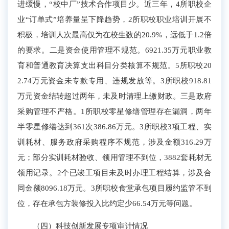
进缓慢，“校中厂”技术合作项目少。近三年，4所职校企
业“订单式”培养量呈下降趋势，
2所职校职业培训开展不
积极，培训人次最高仅为在校生数的20.9%，远低于1.2倍
的要求。二是资金使用管理不规范。
6921.35万元职业教
育和普通教育决算支出科目分类
核算
不
规范
。
5所职校20
2.74万元资金未专款专用、违规发放等。3所职校918.81
万元资金结转超过两年，未及时清理上缴财政。三是政府
采购管理不严格。1所职校零星修缮管理存在漏洞，两年
半零星修缮达到361次386.86万元
。
3所职校3项工程、实
训耗材、服务政府采购程序不规范，涉及金额316.29万
元；部分
实训耗材验收、领用管理不到位，
3882套耗材
无
领用记录。2个已竣工项目未及时办理工程结算，涉及合
同金额8096.18万元。3所职校
食堂承包项目履约监管不到
位，存在承包方
装修投入比约定少66.54万元等问题。
（四）科技创新发展专项审计情况