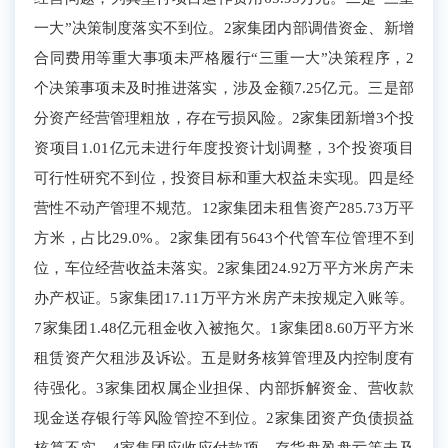
一大”决策制度落实不到位。
2家集团
内部调借资金
、
新增
合同费用
等
重大事项
未严格履行“三重一大”决策程序
，2
个决策事项未及时推进落实，涉及金额7.25亿元。
三是
部
分资产经营
管理
粗放，存在亏损
风险。
2家集团
新增
3个
投
资
项目
1.01亿元未进行年度
投资
计划调整
，3
个投资项目
可行性研究不到位
，投资目标和重大权益未实现。
四是经
营性不动产管理不规范。
12家集团
未租售资产285.73万平
方米
，
占
比
29.0%
。
2家集团
有5643个代管车位管理不到
位，车位经营收益未落实
。
2
家
集团24.92万平方米房产未
办产权证。
5
家集团
17.11
万平方米
房产
未按规定入账等。
7
家
集团1.4
8
亿元租金收入
被拖欠
。
1
家
集团
8.6
0
万平
方米
租赁
资产
欠租涉及诉讼
。
五是财务核算管理及
内控制度有
待强化。
3家集团
权属
企业
担保、内部拆解资金、
营收款
现金送存银行
等风险管控不到位。
2家集团
资产负债损益
核算不实
。
4家集团
应收
应付款项
、存货盘盈盘亏等
未及