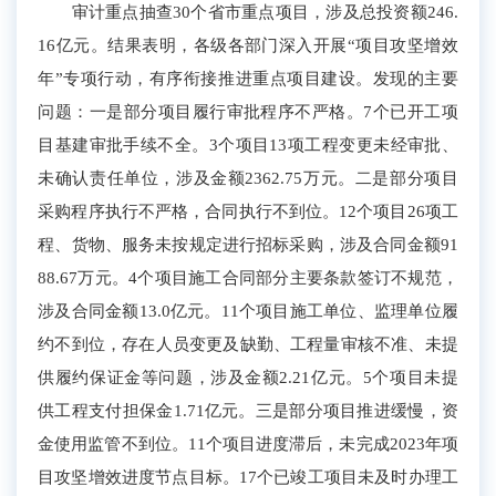
审计重点抽查30个省市重点项目，涉及总投资额246.
16亿元。结果表明，各级各部门深入开展“项目攻坚增效
年”专项行动，有序衔接推进重点项目建设。
发现的主要
问题：一
是
部分
项目履行审批程序不严格。
7
个已开工项
目基建审批手续
不全
。
3个项目
1
3
项工程
变更
未经审批、
未确认责任单位，涉及金额2362.75万元。
二
是部分项目
采购程序执行不严格，合同执行不到位。
1
2
个
项目
2
6
项
工
程、
货物、
服务未按规定进行招标采购，涉及合同
金额91
88.67
万元
。
4个
项目施工合同部分主要条款签订不规范
，
涉及合同金额13.0亿元
。1
1
个项目施工单位、监理单位履
约
不到位，存在人员变更及缺勤
、
工程量审核不准
、
未提
供履约保证金等问题，涉及金额2.
21
亿元。
5个项目未提
供工程支付担保金
1.71亿
元。
三是部分项目推进缓慢，
资
金使用监管不到位
。
11个项目进
度
滞后，未完成2023年项
目攻坚增效进度节点目标。17个已竣工项目未及时办理工