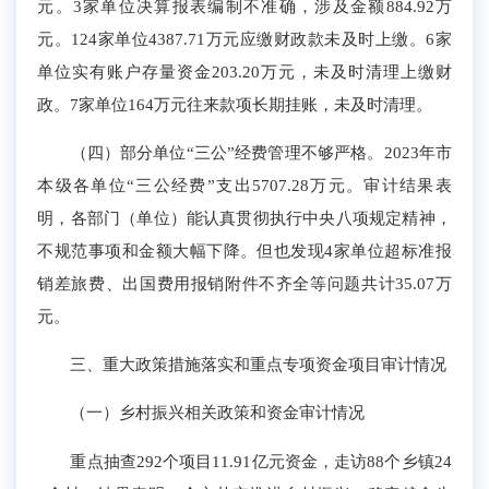
元
。3
家单位决算报表编制不准确，涉及金额884.92万
元。
124家单位
43
87.71
万元
应缴财政款未及时上缴
。
6
家
单位实有
账户存量
资金
203.20
万元，未及时
清理
上缴财
政。
7
家单位164万元
往来款项
长期挂账，
未及时清理。
（四）部分单位“三公”经费管理不够严格。
2023年市
本级各单位“三公经费”支出
5707.28
万元。审计结果表
明，各部门（单位）能认真贯彻执行中央八项规定精神，
不规范事项和金额大幅下降。但也发现4家单位超标准报
销差旅费、出国费用报销附件不齐全等
问题
共计35.
07
万
元
。
三、重大政策措施落实和重点
专项
资金项目审计情况
（一）乡村振兴相关政策和资金审计情况
重点
抽查292个项目11.91亿元资金，
走访
88个乡镇24