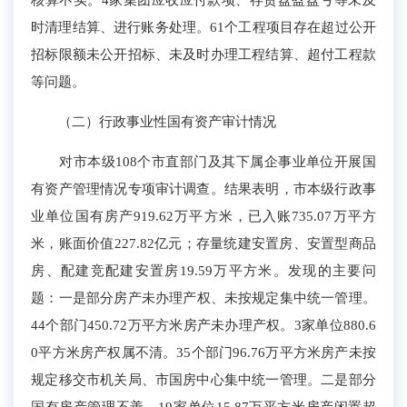
时
清理结算、进行账务处理。
61个
工程项目
存在超过公开
招标限额未公开招标、未及时办理工程结算、超付工程款
等问题
。
（二）行政事业性国有资产审计情况
对
市本级
108
个市直
部门及其下属企事业单
位开展国
有资产管理情况专项审计调查
。
结果表明，
市本级行政事
业单位
国
有房产
919.62
万平方米，已入账
7
35.07
万平方
米
，账面
价值
2
27.82
亿
元
；
存量
统建安置房
、
安置型商品
房、配建竞配建
安置房
19.59万平方米。
发现的主要问
题：一是
部分房产未
办理
产权、未按规定集中统一管理。
4
4个部门
45
0
.
72
万平方米房产未办理产权
。
3家单位
880.6
0平方米房产权属
不清
。3
5个部门
9
6.76
万平方米房产未按
规定移交市机关局、市国房中心集中统一管理
。二是
部分
国有房产管理不善。
19
家单位1
5.87
万平方米房产
闲
置超