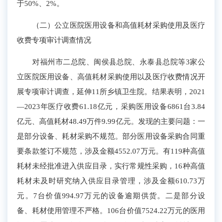
于
50%、2%
。
（二）公立医院医用设备和高值耗材采购使用及医疗
收费专项审计调查情况
对
福州
市二总院
、闽侯县总院、永泰县总院等
3家公
立医院
医用设备
、
高值耗材采购使用
以及
医疗收费情况
开
展
专项审计调查
，延伸
11所
乡镇卫生院。结果表明，
2021
—2023年医疗收费61.18亿元
，
采购
医用设备
6861台
3.84
亿
元
、高值耗材48.49万件9.99亿元
。
发现的主要问题：一
是
部分
设备
、耗材
采购
不规范
。
部分医用设备采购合同
重
要
条款签订不规范，涉及金额4552.07万元。有119种高值
耗材
未经批准进入
供应目录
，
实行常规
性
采购，16种高值
耗材未及时
研究
纳入供应目录管理，涉及金额
610.73
万
元。7台价值994.97万元的设备逾期供货。二是
部分设
备、
耗材使用
管理不严格
。106台价值7524.22万元
的
医用