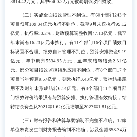
8814.42万元，其中6400.22万元被调剂或收回财政。
（二）实施全面绩效管理不到位。
有
60个部门
24
3
个
项目
预算
189.3
4
亿元
执行不到位，截至
9月末仅执行
95.1
2
亿元
，执行率
50.2%，财政预算调整收回47.13亿元，截至
年末尚有16.23
亿元
未执行
。
有11个部门
16个项目
绩效
目
标设置
不合理、绩效自
评管理不到位
，
预算安排资金9.19
亿元，年中调剂5534.95
万
元，至年末结转结余2.31亿
元。
部分项目绩效监控结果应用不到位
，
有
8个部门
1
7
个
项目
当年
预算
9.57
亿元，
实际执行
3.43亿元，
监控结果
应
用不及时
年
末
形成结
转
6
.
14
亿元。
有8个部门
1
1
个项目
部
门绩效评价结果没有与预算安排、执行管理有效衔接，结
转结余资金
从2021年1.6
2
亿元增
加
至2023年1.8
1
亿元。
（三）财务报告和决算草案编制不完整不准确。
12家
单位
权责发生制
财务报告编制不准确，涉及金额658.34万