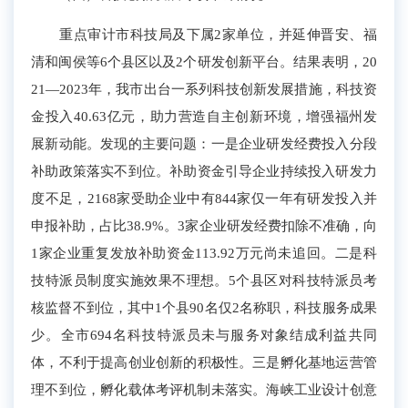
重点审计市科技局
及下属2家单位
，并延伸晋安、福
清和闽侯等6个县区
以及2个研发创新平台
。结果表明，20
21—2023年，我市出台一系列科技创新发展措施，
科技
资
金
投入
40.63亿元，
助力
营造自主创新环境，增强福州发
展新动能。发现的主要问题：一是
企业研发经费投入分段
补助政策落实不到位。
补助资金
引导企业持续投入研发力
度不足，
2168家
受助企业中
有
844
家仅
一
年
有研发投入并
申报补助，占
比
3
8
.
9
%
。
3
家企业研发经费扣除不
准确，向
1家企业重复
发放补助资金
113.92万元
尚未追回
。二是科
技特派员制度
实施
效果不理想。5个县区对科技特派员考
核监督不
到位
，
其中
1个县90名仅2名称职，科技服务成果
少
。全市694名科技特派员未与服务对象结成
利益共同
体
，不利于提高创业创新的积极性
。
三是孵化基地运营管
理不到位，孵化载体考评机制未落实。
海峡工业设计创意