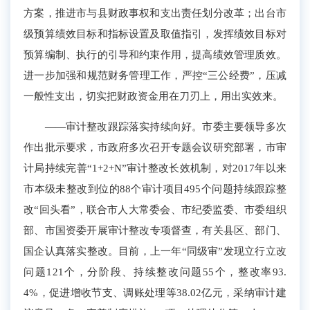
方案，推进市与县财政事权和支出责任划分改革；出台市
级预算绩效目标和指标设置及取值指引，发挥绩效目标对
预算编制、执行的引导和约束作用，提高绩效管理质效
。
进一步加强和规范财务管理工作
，严控“三公经费”，压减
一般性支出，切实把财政资金用在刀刃上，用出实效来
。
——审计整改跟踪落实持续向好。
市委主要领导多次
作出批示要求，市政府多次召开专题会议研究部署，市审
计局持续完善“
1+2+N
”审计整改长效机制，
对2017年以来
市本级未整改到位的
88个审计项目495个
问题持续跟踪整
改“回头看”，联合市人大常委会、
市纪委
监委
、
市委
组织
部、
市国资委
开展审计整改专项督查，
有关县区、部门、
国企认真落实整改。目前，上一年“同级审”发现
立行立改
问题1
21
个，
分阶段、
持续整改问题
5
5个，整改率
93.
4
%
，促进增收节支、调账处理等
38.02
亿元，采纳审计建