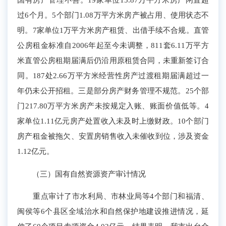
过6个月。
5个部门1.
08万平方米房产被占用、
使用状态不
明
。
7
家单位1万平方米房产
租赁
、出借手续不合规。直管
公房租金标准自2006年起
至今
未调整，811套6.11万平方
米直管公房租期届满后
仍沿用原租赁合同，
未重新签订合
同
。
187处2.66万平方米
经营性房产过渡
租期届满
超过一
年仍未公开招租
。三是部分房产财务管理不规范。2
5个部
门
217.
80
万平方米房产未按规定入账、账面价值低
等
。
4
家单位
1.
11
亿元
房产处置收入
未及时上缴财政。
10个部门
房产租金
被
拖欠
、安置房销售收入未催收到位，涉及资金
1.12亿元。
（三）国有自然资源资产审计情况
重点审计了
市水利局、
市林业局等
4个部门和
福清、
闽侯
等
6个县区
全域治水
和自然保护地建设
推进情况，
延