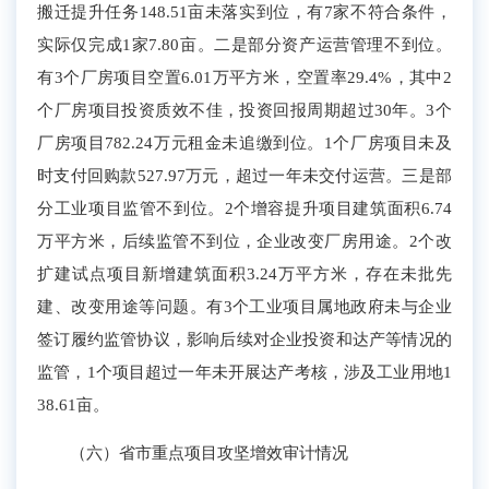
搬迁提升任务148.51亩未落实
到位
，
有7家不符合条件，
实际仅完成1家7.8
0
亩。
二是部分资产运营管理不到位。
有
3个厂房项目空置6.01万平方米，空置率29.
4
%，其中2
个厂房项目投资质效不佳，投资回报周期超过30年。3个
厂房项目782.24万元租金未追缴到位。
1个厂房项目未及
时支付回购款
527.97万元
，超过一年未交付运营。
三是
部
分工业
项目监管
不到位
。2个增容提升项目
建筑面积
6.74
万平方
米，
后续监管不到位
，
企业
改变
厂房
用途
。
2个改
扩建试点项目新增建筑面积3.24万平方米，存在未批先
建、改变用途等问题。有3
个工业项目
属地政府未与企业
签订
履约
监管协议，
影响
后续
对企业投资和达产等情况的
监管
，1个项目超过一年未开展达产考核，涉及工业用地1
38.61
亩
。
（六）省市重点项目攻坚增效审计情况