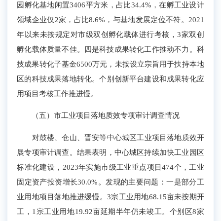
园孵化基地闲置3406平方米，占比34.4%，在孵工业设计
领域企业仅2家，占比8.6%，与基地发展定位不符。
2021
年以来
未按规定对市级双创孵化载体进行考核，
3
家双创
孵化载体质量不佳。四是科技成果转化工作推动不力。科
技成果转化子基金6500万元，未按设立宗旨用于
扶持
本地
区的科技成果落地转化。
个别创新平台建设和成果转化应
用项目
考核
工作
推
进慢
。
（五）市工业项目落地质效专项审计调查情况
对
鼓楼
、
仓山
、
晋安
等
中心城区
工业项目落地质效开
展专项
审计
调查。结果表明，中心城区持续加快工业园区
标准化建设，
2023年
实施
市级工业
重点项目
474个
，工业
固定资产投资增长30
.0
%。发现的主要问题：一是
部分
工
业用地
项目落地推进缓慢
。
3
宗工业用地68.15亩
未按期开
工，
1宗工业用地19.92亩延期半年仍未竣工。
个别
区8家