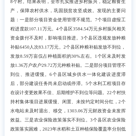
8个村。
结果表明，全市扎实推进乡村振兴，稳定粮食生
产，保障
农村
供水，巩固脱贫
攻坚
成效
。发现的主要问
题：
一
是部分项目资金
使用
管理不
规范
。
7个项目
虚报工
程进度款10
7.11
万元
。
4
个县
区3584.54
万元
乡村振兴相关
资金
拨付不及时
，影响项目推进
。
3个县区违规
发放种粮
补贴
6450
人次
83.17
万元
。
2个县
区
种粮补贴发放
不到位，
发放
8.59万亩
仅占种植面积的
30%左右。1个区
未
及时
发
放1
.
3
6万
户农户29.72万元种粮补贴。
二是
部分项目
管理不
到位、
推进缓慢。
6
个县
区
城乡供水一体化建设进度滞
后
，部分建设任务尚未启动或停
滞
。
5个
水利工程
项目存
在设计
变更效果不佳
、后期维护不到位等问题。22个村扶
持
村
集体项目进展缓慢、闲置、未按约定时间分红，2个
水电站未及时退出
、
移交，1303.06万元财政资金未发挥
效益。
三
是
农业保险政策落实
不到位
。3个县
区
农业保险
政策落实困难，2023年水稻和土豆
种植保险覆盖
率分别低