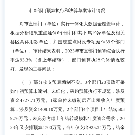
二、市直部门预算执行和决算草案审计情况
对市直部门（单位）实行一体化大数据全覆盖审计，
根据分析结果重点延伸
6
个部门和其下属
19
家单位
及
相关
县区具体用款单位
，并围绕
重点财政专项延
伸
39
个部门
（单位
）
。审计结果表明，202
3
年市直部门预算综合执行
率达9
3.3
%
（含上年结转）
，部门预算执行总体情况较
好。发现的主要问题：
（一）部分收支预算编制不实。
3个部门28项
政府采
购年初
预算未编制、未细化，采购预算执行不规范，涉及
资金
4727.71
万元
。
1家单位
未编制房产出租收入
年度预
算，涉及资金1409.1
0
万元
。
2个部门4个项目上年结转503
9.76万元，未充分考虑上年结转规模和年度资金需求，20
23年又安排预算4700万元，当年仅支出
925.34万元，
结余