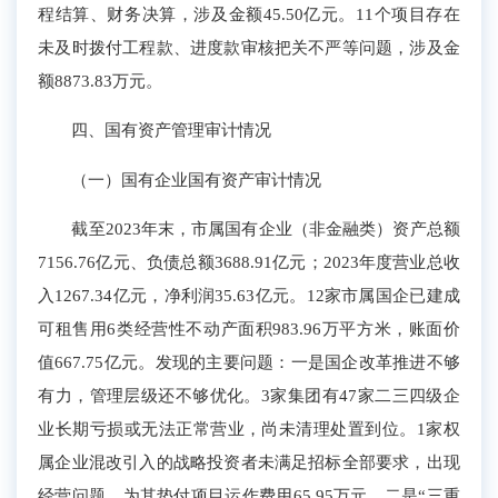
程结算、财务决算，涉及金额45.50亿元。
1
1
个项目
存在
未及时拨付
工程款、
进度款审核把
关
不严
等问题，涉及金
额
8873.83万元
。
四、国有资产管理审计情况
（一）国有企业国有资产审计情况
截至2023年末，
市属国有企业（非金融类）
资产总额
7156.76亿元
、
负债总额3688.91亿元；202
3
年度营业总收
入1267.34亿元，净利润35.63亿元
。
12家市属国企
已建成
可租售用
6类
经营性
不动产面积
983.96
万平方米
，账面价
值
667.75
亿元
。
发现的主要问题：一是国企改革推进不够
有力，管理层级还不够优化。
3家集团有47
家二三
四
级企
业长期亏损或无法正常营业
，尚未清理处置到位。
1家
权
属企业
混改引入的战略投资者
未
满足
招标全部
要求
，出现
经营问题，为其垫付项目运作费用
65.95万元
。
二是
“三重