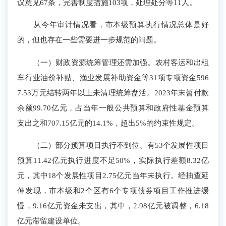
议意见
67
条，完善制度措施
103
项，
处理处分等11人。
从今年审计情况看，市本级预算执行情况总体是好
的，但也存在一些需要进一步规范的问题。
（一）
财政资源统筹
管理还需加强。
农村客运和出租
车行业油价补贴、渔业发展补助资金等
31
项
专项资金
596
7.53
万元
结转两年以上未清理统筹盘活
。
2
02
3
年末暂付款
余额
9
9
.
70
亿元
，
占当年一般公共预算和政府
性基金预算
支出之和707.15亿元的1
4
.
1
%，超出5%的约束性规定。
（二）部分预算项目执行不到位。
有
53
个发展性项目
预算
1
1
.
42
亿元执行进度不足50%，
实际
执行差额
8
.
32
亿
元，其中
18
个发展性项目
2
.7
5
亿元当年未执行。
经抽查延
伸发现，市本级和
2个区
有
6
个专项债券
项目工作
推
进缓
慢，
9.16
亿元
资金未支出，其中，2.98亿元被调整，6.18
亿元滞留建设单位
。