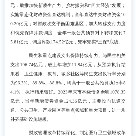
元，助推加快新质生产力
、
乡村
振兴和“四大经济”
发展；
实施常态化财政资金直达机制，
全年直达中央财政资金10
0.20亿元；对财政收支平衡困难县区，加大转移支付力度
和优先保障库款调度，全年一般公共预算对下转移支付7
5.81亿元，调度库款174.52亿元，兜牢兜实“三保”底线
。
——民生和重点建设支出保障持续有力
。
与
民生相关
支出
196.74
亿元，较上年增加
11.84亿元，
从预算执行结
果看，
卫生健康、教育、城乡社区等民生支出执行率分别
为9
6
.
3
%、8
9
.
8
%、8
8
.8%，均高于一般公共预算执行率8
4
.
1%，执行结果较好
。
2023年末市本级债务余额1078.35
亿元，
当年新增债券资金124.36亿元，主要投向轨道交
通、公共卫生、产业园区等重点领域和重大项目，进一步
补齐基础设施短板
。
——
财政管理改革持续深化。
制定医疗卫生领域
改革