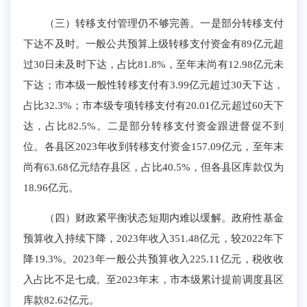
（三）转移支付管理仍不够完善。
一是
部分
转移支付
下达不及时。一般公共预算
上级转移支付资金
有
89
亿元超
过30日未及时下达，占比
81.8
%，至年
末尚
有1
2
.
98
亿元未
下达；
市本级一般性转移支付有
3.99
亿元超过30天下达，
占比
32.
3
%；
市本级
专项转移支付有
20.01
亿元超过60天下
达，占比
82.
5
%。二是
部分
转移支付资金
跟进督促不到
位
。各县区2023年收到转移支付
资金
1
57.09
亿元
，至年末
尚有63.68
亿元
结存县区，占比40.5%，但各县区
库款仅为
1
8
.
96
亿元。
（四）财政紧平衡状态短期内难以缓解。
政府性
基金
预算收入持续下降，2023年收入
351.48
亿元
，
较202
2
年
下
降19.3%。2023年一般公共预算收入225.11亿元，税收收
入占比不足七成
。至2023年末，
市本级累计提前
调度
县区
库
款82.62亿元。