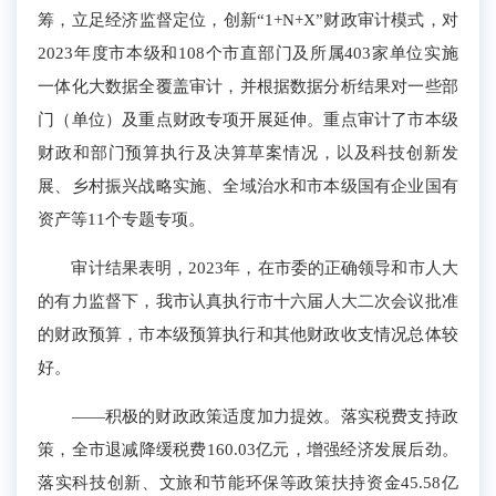
筹，
立足经济监督定位，创新
“1+N
+X
”财政审计模式，对
202
3
年度市本级和10
8
个市直部门及所属
403
家单位
实施
一体化
大数据
全覆盖审计，
并根据数据
分析
结果对一些部
门（单位）及重点财政专项开展延伸
。
重点审计了市本级
财政
和部门
预算执行
及决算草案
情况，
以及
科技创新发
展、
乡村
振兴战略实施
、全域治水和
市本级国有企业国有
资产等
11
个专题专项
。
审计结果表明，202
3
年，在市委的正确领导和市人大
的有力监督下，
我
市认真执行
市
十
六
届人大
二
次会议批准
的财政预算，市本级预算执行和其他财政收支情况总体较
好。
——积极的财政政策适度加力提效。
落实税费支持政
策，全市退减降缓税费
160.03
亿元
，增强经济发展后劲。
落实科技创新、文旅和节能环保等政策扶持资金
45.58亿