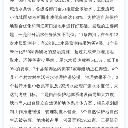
伸了
60
个
项目专项资金
4.02亿元
。
结
果表明，我市出台全
域治水条例，各级
各部门
全力推进全域治水，主要流域、
小流域国省考断面水质优良率达
100%
；为推进自然保护
地整合优化和闽江河口湿地申遗打好基础。发现的主要问
题：一是部分治水任务落实不到位。
11条
内河
，在
全年
12
次水质监测中
，有
5次
以上水质监测结果为
劣
Ⅴ
类
。
1个县
未细化
53
0
家养鳗场的整治措施，超过
九成
未办理用地、
取水、
环评等审批手续
，尾水水质达标率
54.3%，低于8
0%的要求
。
2个县
禁养区内仍有
7家养鳗场
正在养殖。
4个
县74个村农村生活污水治理推进较慢、治理效果不佳。2
个县污水集中收集率以及2家污水处理厂进水浓度低，未
达到考核目标。二是自然保护地体系建设尚需加大力度。
我市尚未出台建立自然保护地体系具体方案，相关规划编
制工作推进缓慢，管理制度不健全。3个自然保护地自然
生态被破坏、地块被占用，涉及面积59.53亩。三是部分