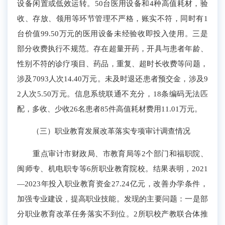
设备闲置或低效运转。5
0
台医用设备
和
4种高值耗材，验
收、
存放、领用等环节管理不严格，
账实不符，
同时有1
台价值99.50万元的
医用设备未经验收
即
投入使用。三是
部分收费
执行
不规范。
存在
超量开药，开具与
患者
年龄、
性别不符的诊疗项目、药品
，
重复、超时长
收费
等问题
，
涉及
7093人
次
14.40
万元。未
及时
退还患者预交金
，涉及
9
2人次5.50万元
。
信息系统联通不充分，18条编码无法匹
配，多收、少收26名患者85件高值耗材费用11.01万元。
（三）职业教育发展改革落实专项审计调查情况
重点审计
市财政局、市教育局
等
2个部门
和
福职院、
闽师专
、机电职专等
6
所职业教育院校
。结果表明，
2021
—2023年
投入职业教育资金
27.24亿
元
，
改善办学条件，
加强专业建设，提高职业技能。
发现的主要问题：一是
部
分职业教育改革任务落实不到位。
2所职校产教联合体推