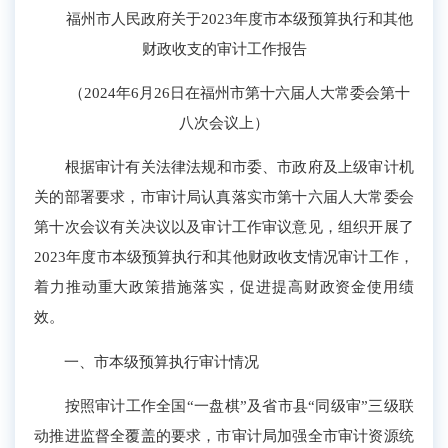
福州市人民政府关于202
3
年度市本级预算
执行和其他
财政收支的审计工作报告
（202
4
年6月
26
日在福州市第十六届
人大常委会第
十
八
次会议上）
根据审计有关法律法规和市委
、市政府
及上级审计机
关的部署要求，市审计局认真落实市第十
六
届人大常委会
第
十
次会议有关决议以及审计工作审议意见，组织开展了
202
3
年度市本级预算执行和其他财政收支情况审计工作，
着力推动重大政策措施落实，促进提高财政资金使用绩
效。
一、市本级预算执行审计情况
按照审计工作全国“一盘棋”及省市县“同级审”三级联
动推进监督全覆盖的要求，市审计局加强全市审计资源统